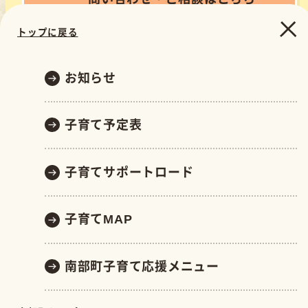
トップに戻る
お知らせ
子育て予定表
南部町役場 子育て支援課
〒683-0323 鳥取県西伯郡南部町倭482
（南部町健康管理センターすこやか内）
子育てサポートロード
開庁時間：月曜～金曜(祝日・年末年始を除く)
午前9時～午後5時
子育てMAP
電話: 0859-66-5525 FAX: 0859-66-5523
南部町子育て応援メニュー
サイトポリシ
サイトマッ
個人情報の取り
ー
プ
扱い