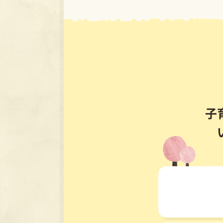
南部町役場 
〒683-0323 鳥取
（南部町健康管理セ
開庁時間：月曜～金曜(
午前9時～
電話: 0859-66-5525 F
サイトポリシー
サイト
©2026 Nan