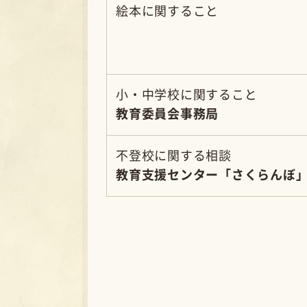
CON
子育てや暮らし
いつでもご相
南部町役場
0859-
問い合わせ・