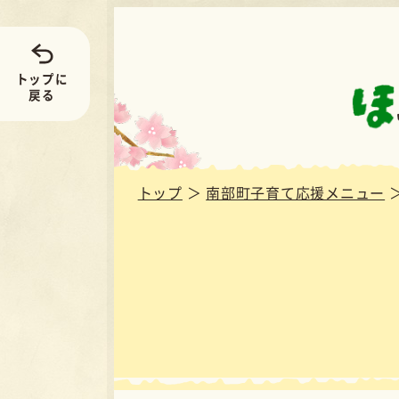
鳥取県南部町 子
トップに
戻る
トップ
＞
南部町子育て応援メニュー
＞
困った時！緊急の
電話
誰でもいつでも気軽に相談できます。個人の秘
施設名