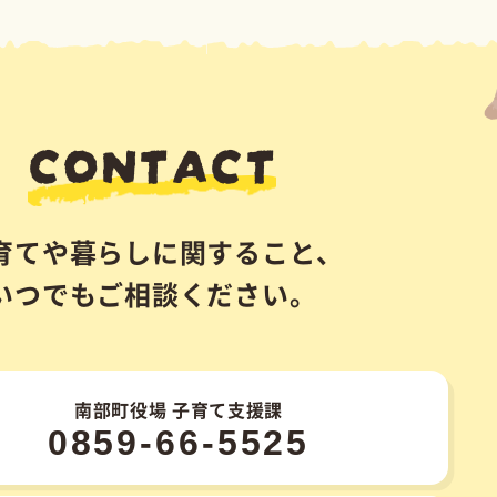
子育て支援課
県西伯郡南部町倭482
ンターすこやか内）
祝日・年末年始を除く)
午後5時
AX: 0859-66-5523
マップ
個人情報の取り扱い
bu Town.