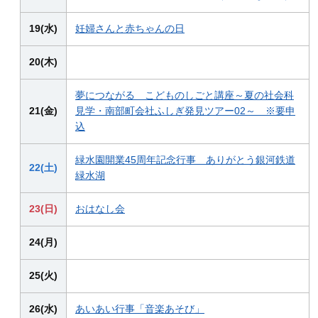
19(水)
妊婦さんと赤ちゃんの日
20(木)
夢につながる こどものしごと講座～夏の社会科
21(金)
見学・南部町会社ふしぎ発見ツアー02～ ※要申
込
緑水園開業45周年記念行事 ありがとう銀河鉄道
22(土)
緑水湖
23(日)
おはなし会
24(月)
25(火)
26(水)
あいあい行事「音楽あそび」