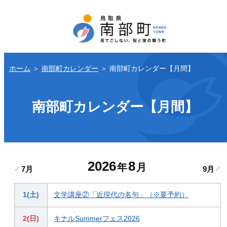
ホーム
＞
南部町カレンダー
＞
南部町カレンダー【月間】
南部町カレンダー【月間】
2026
8
年
月
7月
9月
1(土)
文学講座②「近現代の名句」（※要予約）
2(日)
キナルSummerフェス2026