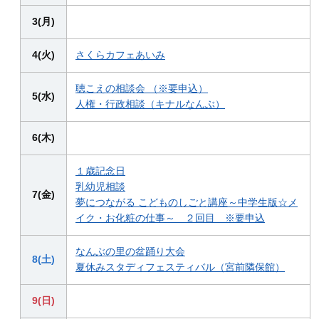
3(月)
4(火)
さくらカフェあいみ
聴こえの相談会 （※要申込）
5(水)
人権・行政相談（キナルなんぶ）
6(木)
１歳記念日
乳幼児相談
7(金)
夢につながる こどものしごと講座～中学生版☆メ
イク・お化粧の仕事～ ２回目 ※要申込
なんぶの里の盆踊り大会
8(土)
夏休みスタディフェスティバル（宮前隣保館）
9(日)