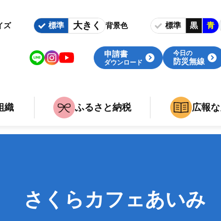
大きく
標準
標準
黒
青
イズ
背景色
今日の
申請書
防災無線
ダウンロード
組織
ふるさと納税
広報な
いて
族
組織・庁舎案内
婚・出産・介護・死亡
関連組織
事
職
さくらカフェあいみ