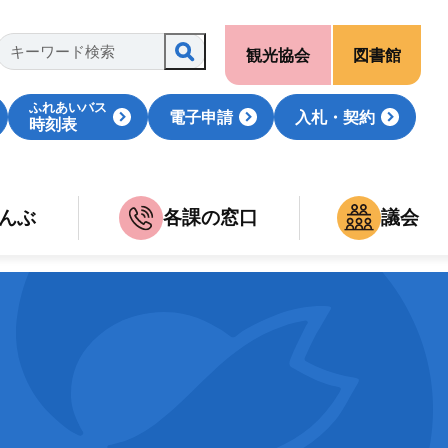
観光協会
図書館
ふれあいバス
電子申請
入札・契約
時刻表
んぶ
各課の窓口
議会