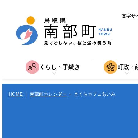
文字サ
くらし・手続き
町政・
子育て・教育
南部町につ
家
育児・入園・入学・教育
結婚・離
入札・契約
HOME
｜
南部町カレンダー
＞
さくらカフェあいみ
引越し
仕
転入・転居
就職・退