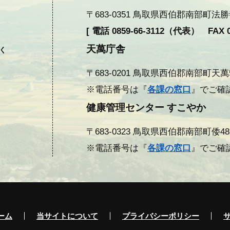
〒683-0351 鳥取県西伯郡南部町法勝寺377
[ 電話 0859-66-3112（代表） FAX 08
天萬庁舎
除く
〒683-0201 鳥取県西伯郡南部町天萬558
※電話番号は『
各課の窓口
』でご確
健康管理センター すこやか
〒683-0323 鳥取県西伯郡南部町倭482 F
※電話番号は『
各課の窓口
』でご確
ーム
当サイトについて
プライバシーポリシー