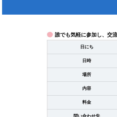
医療／健康／福祉
防
町政・組織
税金／保険／年金
届
環境・ゴミ
上
移住／定住／雇用
誰でも気軽に参加し、交
日にち
日時
場所
内容
くらし・手続きトップ
料金
問い合わせ先