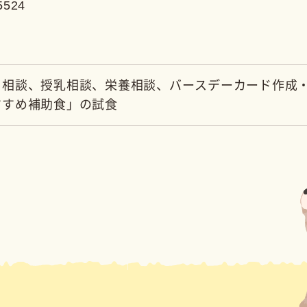
ご相談はこちら
子育て支援課
県西伯郡南部町倭482
ンターすこやか内）
祝日・年末年始を除く)
午後5時
AX: 0859-66-5523