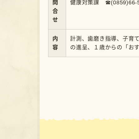
問い合わせ・
南部町役場 
〒683-0323 鳥取
（南部町健康管理セ
開庁時間：月曜～金曜(
午前9時～
電話: 0859-66-5525 F