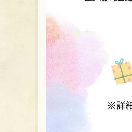
日
2026年8月7日(金)
に
ち
受
受付時間を各家庭にご案内しています
付
会
健康管理センターすこやか
場
住
西伯郡南部町倭482番地
所
問
健康対策課 ☎(0859)66-5524
合
せ
内
計測、歯磨き指導、子育て相談、授乳相談