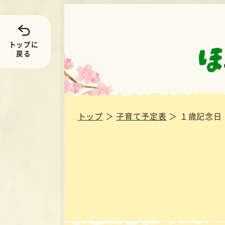
鳥取県南部町 子
トップに
戻る
トップ
＞
子育て予定表
＞
１歳記念日
１歳
お子さんの１歳の誕生を祝い、健やかな
施します。