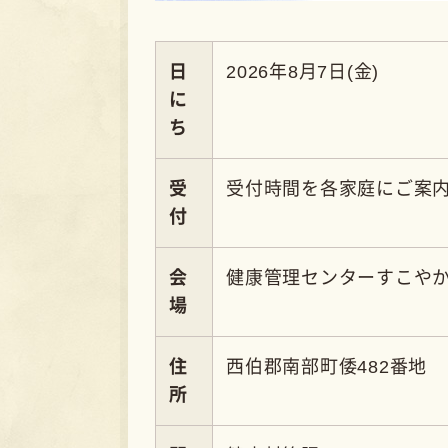
容
の進呈、１歳からの「おすすめ補助食」の
CON
子育てや暮らし
いつでもご相
南部町役場
0859-