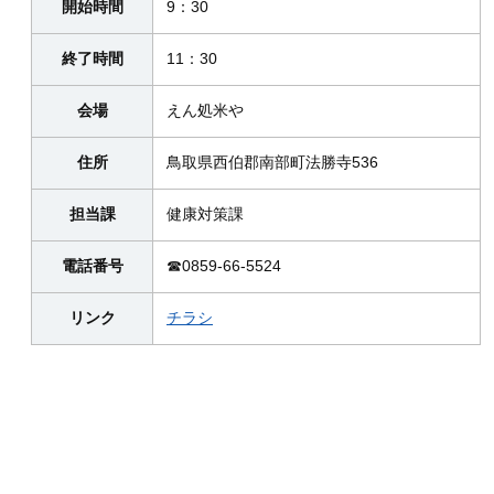
開始時間
9：30
終了時間
11：30
会場
えん処米や
住所
鳥取県西伯郡南部町法勝寺536
担当課
健康対策課
電話番号
☎0859-66-5524
リンク
チラシ