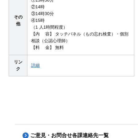
①13時30分
②14時
③14時30分
その
④15時
他
（1 人1時間程度）
【内 容】 タッチパネル（もの忘れ検査）・個別
相談（公認心理師）
【料 金】 無料
リン
詳細
ク
ご意見・お問合せ各課連絡先一覧