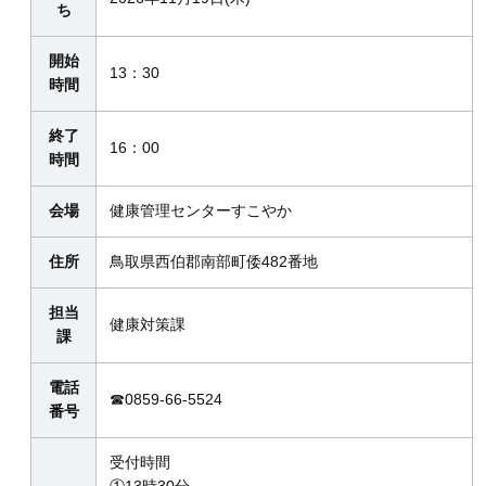
ち
開始
13：30
時間
終了
16：00
時間
会場
健康管理センターすこやか
住所
鳥取県西伯郡南部町倭482番地
担当
健康対策課
課
電話
☎0859-66-5524
番号
受付時間