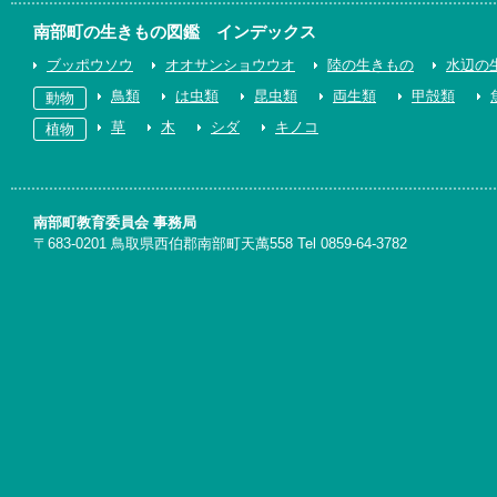
南部町の生きもの図鑑 インデックス
ブッポウソウ
オオサンショウウオ
陸の生きもの
水辺の
鳥類
は虫類
昆虫類
両生類
甲殻類
動物
草
木
シダ
キノコ
植物
南部町教育委員会 事務局
〒683-0201 鳥取県西伯郡南部町天萬558 Tel 0859-64-3782