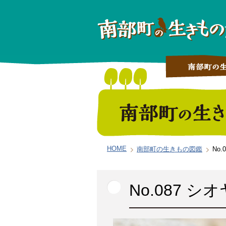
HOME
南部町の生きもの図鑑
No
No.087 シ