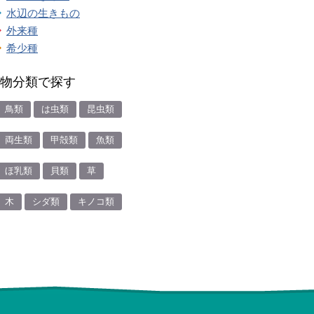
水辺の生きもの
外来種
希少種
物分類で探す
鳥類
は虫類
昆虫類
両生類
甲殻類
魚類
ほ乳類
貝類
草
木
シダ類
キノコ類