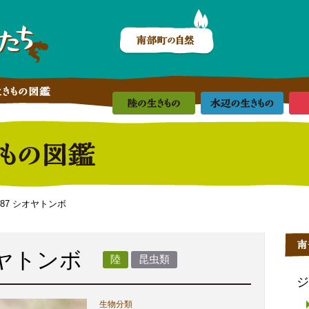
.087 シオヤトンボ
オヤトンボ
陸
昆虫類
ジ
生物分類