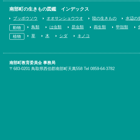
南部町の生きもの図鑑 インデックス
ブッポウソウ
オオサンショウウオ
陸の生きもの
水辺の
鳥類
は虫類
昆虫類
両生類
甲殻類
動物
草
木
シダ
キノコ
植物
南部町教育委員会 事務局
〒683-0201 鳥取県西伯郡南部町天萬558 Tel 0859-64-3782