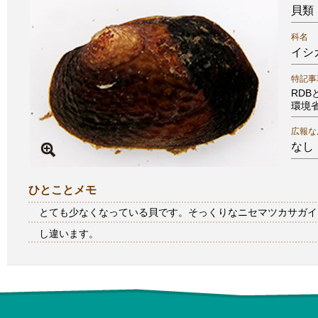
貝類
科名
イシ
特記事
RD
環境
広報な
なし
ひとことメモ
とても少なくなっている貝です。そっくりなニセマツカサガイ
し違います。