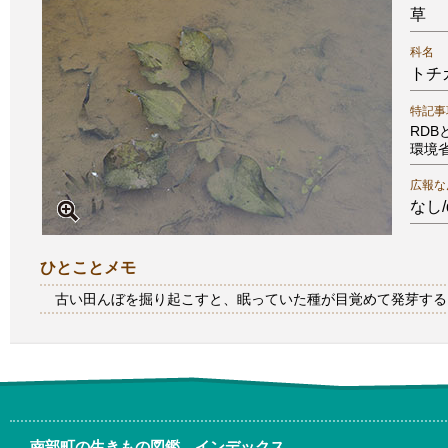
草
科名
トチ
特記事
RD
環境
広報な
なし/
ひとことメモ
古い田んぼを掘り起こすと、眠っていた種が目覚めて発芽する
南部町の生きもの図鑑 インデックス