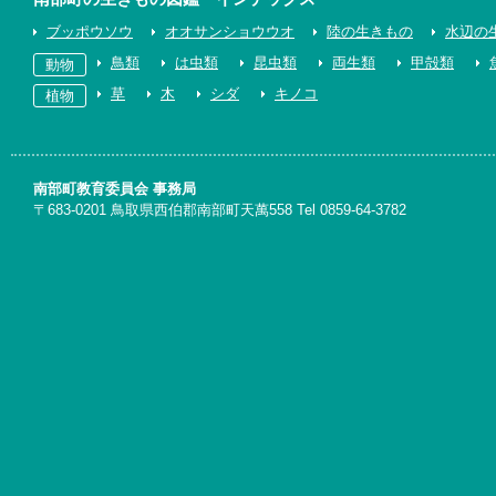
ブッポウソウ
オオサンショウウオ
陸の生きもの
水辺の
鳥類
は虫類
昆虫類
両生類
甲殻類
動物
草
木
シダ
キノコ
植物
南部町教育委員会 事務局
〒683-0201 鳥取県西伯郡南部町天萬558 Tel 0859-64-3782