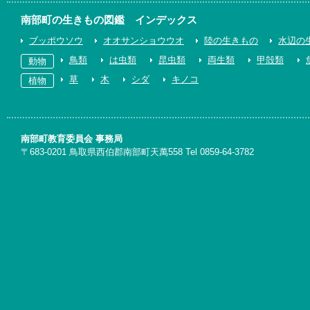
南部町の生きもの図鑑 インデックス
ブッポウソウ
オオサンショウウオ
陸の生きもの
水辺の
鳥類
は虫類
昆虫類
両生類
甲殻類
動物
草
木
シダ
キノコ
植物
南部町教育委員会 事務局
〒683-0201 鳥取県西伯郡南部町天萬558 Tel 0859-64-3782