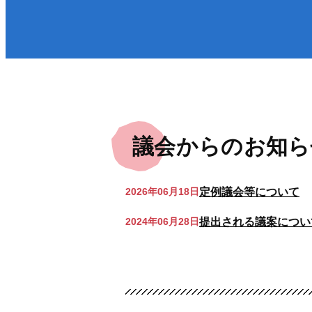
医療／健康／福祉
防
町政・組織
税金／保険／年金
届
環境・ゴミ
上
移住／定住／雇用
議会からのお知ら
定例議会等について
2026年06月18日
提出される議案につい
2024年06月28日
くらし・手続きトップ