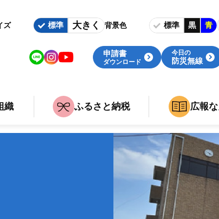
大きく
標準
標準
黒
青
イズ
背景色
今日の
申請書
防災無線
ダウンロード
組織
ふるさと納税
広報な
いて
族
組織・庁舎案内
婚・出産・介護・死亡
関連組織
事
職