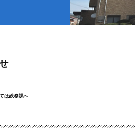
災
トップ
出・証明
下水道
せ
ては総務課へ