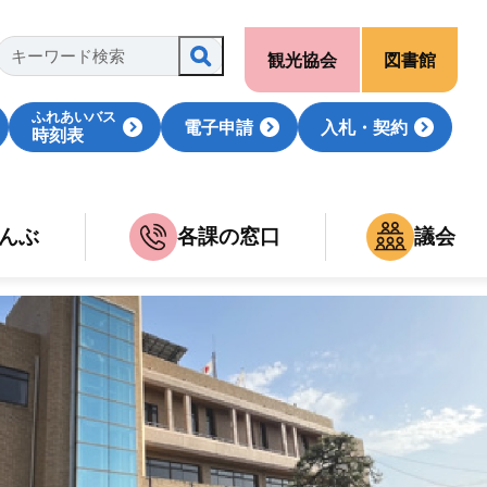
観光協会
図書館
ふれあいバス
電子申請
入札・契約
時刻表
んぶ
各課の窓口
議会