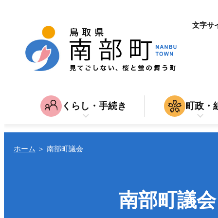
文字サ
くらし・手続き
町政・
子育て・教育
南部町につ
家
育児・入園・入学・教育
結婚・離
入札・契約
ホーム
＞
南部町議会
引越し
仕
転入・転居
就職・退
南部町議会