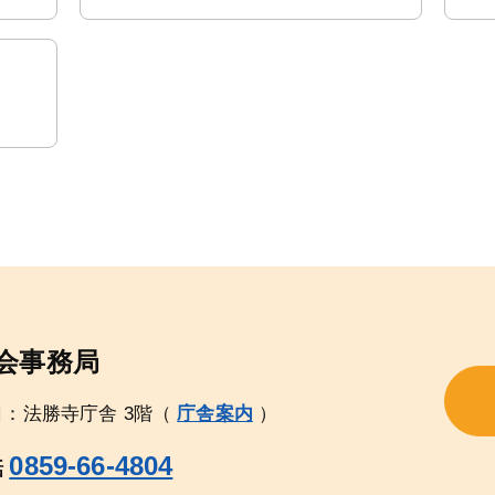
会事務局
口：法勝寺庁舎 3階（
庁舎案内
）
0859-66-4804
話