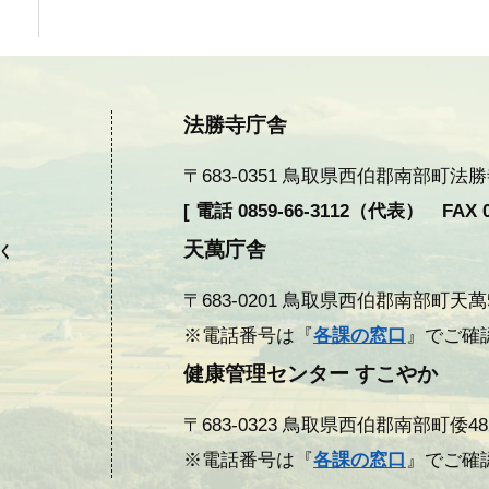
法勝寺庁舎
〒683-0351 鳥取県西伯郡南部町法勝寺377
[ 電話 0859-66-3112（代表） FAX 08
天萬庁舎
除く
〒683-0201 鳥取県西伯郡南部町天萬558
※電話番号は『
各課の窓口
』でご確
健康管理センター すこやか
〒683-0323 鳥取県西伯郡南部町倭482 F
※電話番号は『
各課の窓口
』でご確