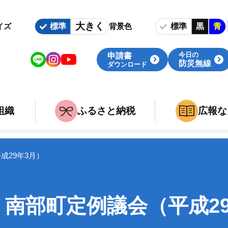
大きく
標準
標準
黒
青
イズ
背景色
今日の
申請書
防災無線
ダウンロード
組織
ふるさと納税
広報な
いて
族
組織・庁舎案内
婚・出産・介護・死亡
関連組織
成29年3月）
事
職
 南部町定例議会（平成2