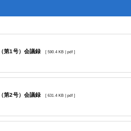
災
トップ
出・証明
下水道
（第1号）会議録
[ 590.4 KB | pdf ]
（第2号）会議録
[ 631.4 KB | pdf ]