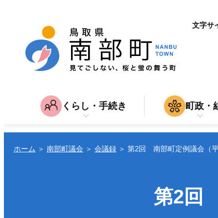
文字サ
くらし・手続き
町政・
子育て・教育
南部町につ
家
育児・入園・入学・教育
結婚・離
入札・契約
ホーム
＞
南部町議会
＞
会議録
＞
第2回 南部町定例議会（平
引越し
仕
転入・転居
就職・退
第2回