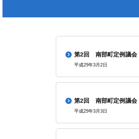
医療／健康／福祉
防
町政・組織
税金／保険／年金
届
環境・ゴミ
上
移住／定住／雇用
第2回 南部町定例議会
平成29年3月2日
第2回 南部町定例議会
平成29年3月3日
くらし・手続きトップ