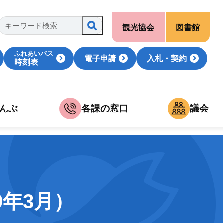
観光協会
図書館
ふれあいバス
電子申請
入札・契約
時刻表
んぶ
各課の窓口
議会
9年3月）