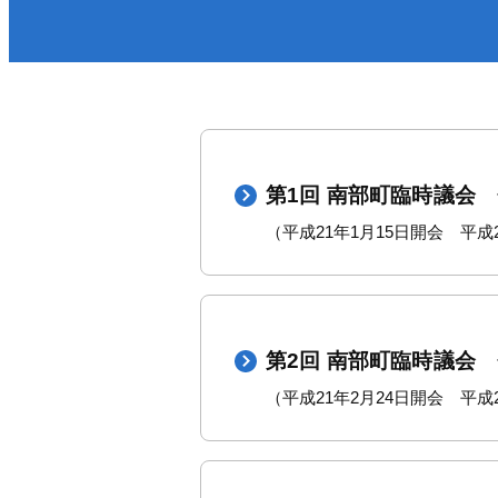
医療／健康／福祉
防
町政・組織
税金／保険／年金
届
環境・ゴミ
上
移住／定住／雇用
第1回 南部町臨時議会
（平成21年1月15日開会 平成2
第2回 南部町臨時議会
（平成21年2月24日開会 平成2
くらし・手続きトップ