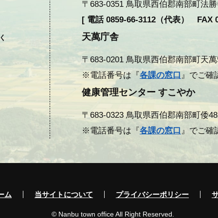
〒683-0351 鳥取県西伯郡南部町法勝寺377
[ 電話 0859-66-3112（代表） FAX 08
天萬庁舎
除く
〒683-0201 鳥取県西伯郡南部町天萬558
※電話番号は『
各課の窓口
』でご確
健康管理センター すこやか
〒683-0323 鳥取県西伯郡南部町倭482 F
※電話番号は『
各課の窓口
』でご確
ーム
当サイトについて
プライバシーポリシー
© Nanbu town office All Right Reserved.