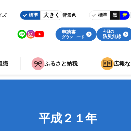
大きく
標準
標準
黒
青
イズ
背景色
今日の
申請書
防災無線
ダウンロード
組織
ふるさと納税
広報な
いて
族
組織・庁舎案内
婚・出産・介護・死亡
関連組織
事
職
平成２１年