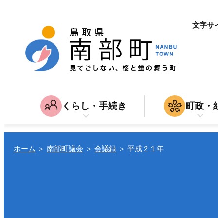
文字サ
くらし・手続き
町政・
子育て・教育
南部町につ
家
育児・入園・入学・教育
結婚・離
入札・契約
ホーム
＞
南部町議会
＞
会議録
＞
平成２１年
引越し
仕
転入・転居
就職・退