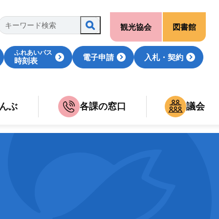
観光協会
図書館
ふれあいバス
電子申請
入札・契約
時刻表
んぶ
各課の窓口
議会