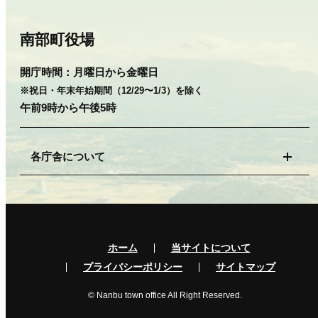
南部町役場
開庁時間：
月曜日から金曜日
※祝日・年末年始期間（12/29〜1/3）を除く
午前9時から午後5時
各庁舎について
ホーム
当サイトについて
プライバシーポリシー
サイトマップ
© Nanbu town office All Right Reserved.