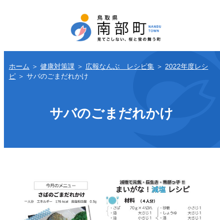
ホーム
＞
健康対策課
＞
広報なんぶ レシピ集
＞
2022年度レシ
ピ
＞
サバのごまだれかけ
サバのごまだれかけ