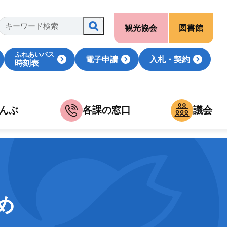
観光協会
図書館
ふれあいバス
電子申請
入札・契約
時刻表
んぶ
各課の窓口
議会
め