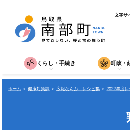
文字サ
くらし・手続き
町政・
子育て・教育
南部町につ
家
育児・入園・入学・教育
結婚・離
入札・契約
ホーム
＞
健康対策課
＞
広報なんぶ レシピ集
＞
2022年度
引越し
仕
転入・転居
就職・退