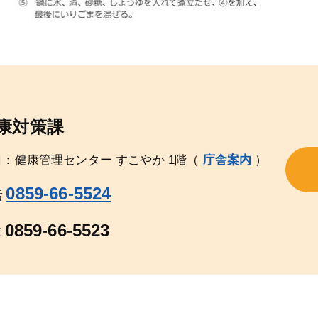
康対策課
：健康管理センター すこやか 1階
（
庁舎案内
）
0859-66-5524
話
0859-66-5523
X