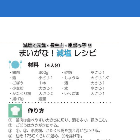
災
トップ
出・証明
下水道