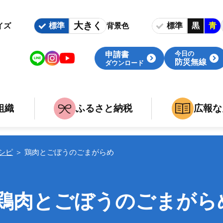
大きく
標準
標準
黒
青
イズ
背景色
今日の
申請書
防災無線
ダウンロード
組織
ふるさと納税
広報な
いて
族
組織・庁舎案内
婚・出産・介護・死亡
関連組織
レシピ
＞
鶏肉とごぼうのごまがらめ
事
職
鶏肉とごぼうのごまがら