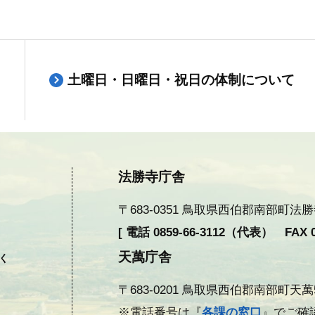
土曜日・日曜日・祝日の体制について
法勝寺庁舎
〒683-0351 鳥取県西伯郡南部町法勝寺377
[ 電話 0859-66-3112（代表） FAX 08
天萬庁舎
除く
〒683-0201 鳥取県西伯郡南部町天萬558
※電話番号は『
各課の窓口
』でご確