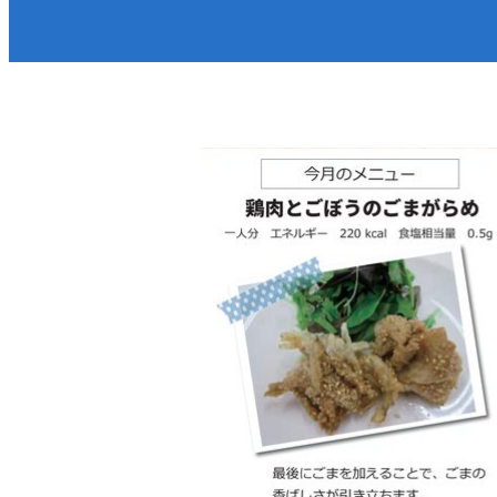
医療／健康／福祉
防
町政・組織
税金／保険／年金
届
環境・ゴミ
上
移住／定住／雇用
くらし・手続きトップ