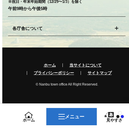
※祝日・年末年始期間（12/29〜1/3）を除く
午前9時から午後5時
各庁舎について
ホーム
当サイトについて
プライバシーポリシー
サイトマップ
© Nanbu town office All Right Reserved.
メニュー
ホーム
見やすさ