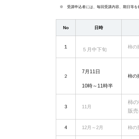
※ 受講申込者には、毎回受講内容、期日等を
No
日時
１
柿の
５月中下旬
7月11日
柿の
２
10時～11時半
柿の
11月
3
販売
12月～2月
柿の
4