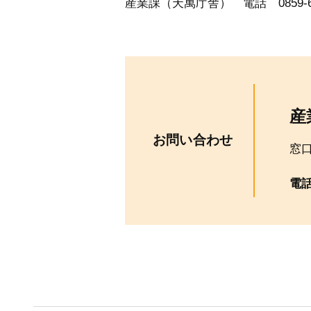
産業課（天萬庁舎） 電話 0859-64-3
産
お問い合わせ
窓
電