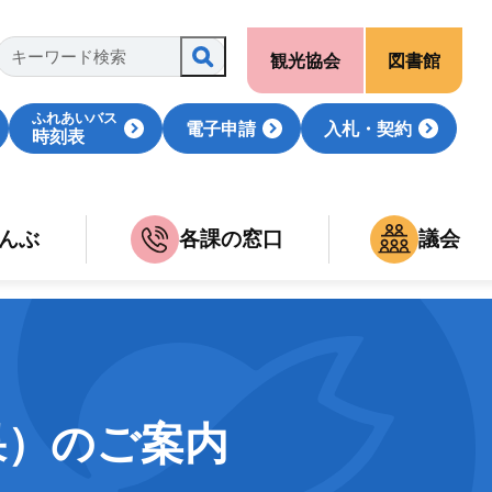
観光協会
図書館
ふれあいバス
電子申請
入札・契約
時刻表
んぶ
各課の窓口
議会
果）のご案内