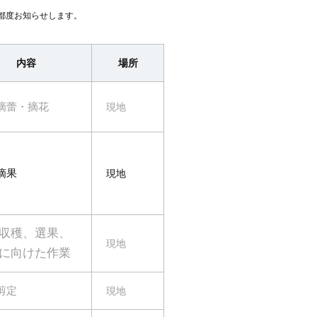
都度お知らせします。
内容
場所
摘蕾・摘花
現地
摘果
現地
収穫、選果、
現地
に向けた作業
剪定
現地