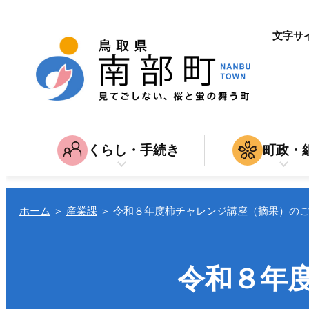
文字サ
くらし・手続き
町政・
子育て・教育
南部町につ
家
育児・入園・入学・教育
結婚・離
入札・契約
ホーム
＞
産業課
＞
令和８年度柿チャレンジ講座（摘果）の
引越し
仕
転入・転居
就職・退
令和８年