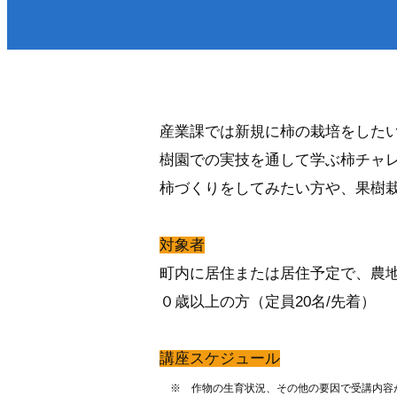
医療／健康／福祉
防
町政・組織
税金／保険／年金
届
環境・ゴミ
上
移住／定住／雇用
産業課では新規に柿の栽培をした
樹園での実技を通して学ぶ柿チャ
柿づくりをしてみたい方や、果樹
対象者
町内に居住または居住予定で、農
０歳以上の方（定員20名/先着）
くらし・手続きトップ
講座スケジュール
※ 作物の生育状況、その他の要因で受講内容