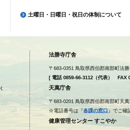
土曜日・日曜日・祝日の体制について
法勝寺庁舎
〒683-0351 鳥取県西伯郡南部町法勝寺377
[ 電話 0859-66-3112（代表） FAX 08
天萬庁舎
除く
〒683-0201 鳥取県西伯郡南部町天萬558
※電話番号は『
各課の窓口
』でご確
健康管理センター すこやか