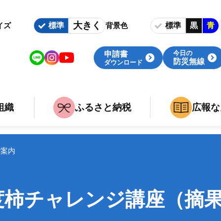
大きく
標準
標準
黒
青
イズ
背景色
今日の
申請書
防災無線
ダウンロード
組織
ふるさと納税
広報な
いて
族
組織・庁舎案内
婚・出産・介護・死亡
関連組織
ご案内
事
職
度柿チャレンジ講座（摘