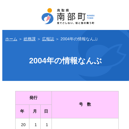
ホーム
＞
総務課
＞
広報誌
＞
2004年の情報なんぶ
2004年の情報なんぶ
発行
号 数
年
月
日
20
1
1