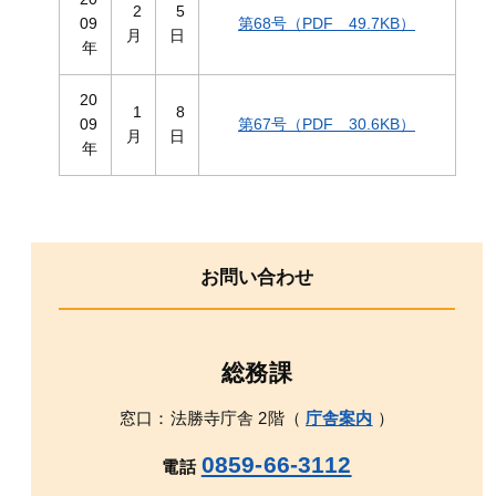
2
5
09
第68号（PDF 49.7KB）
月
日
年
20
1
8
09
第67号（PDF 30.6KB）
月
日
年
お問い合わせ
総務課
窓口：法勝寺庁舎 2階（
庁舎案内
）
0859-66-3112
電話