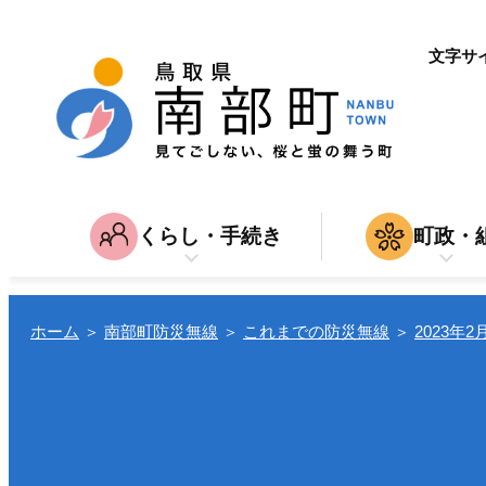
文字サ
くらし・手続き
町政・
子育て・教育
南部町につ
家
育児・入園・入学・教育
結婚・離
入札・契約
ホーム
＞
南部町防災無線
＞
これまでの防災無線
＞
2023年2
引越し
仕
転入・転居
就職・退