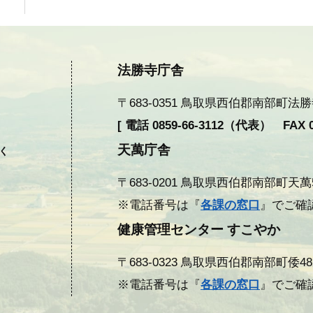
法勝寺庁舎
〒683-0351 鳥取県西伯郡南部町法勝寺377
[ 電話 0859-66-3112（代表） FAX 08
天萬庁舎
除く
〒683-0201 鳥取県西伯郡南部町天萬558
※電話番号は『
各課の窓口
』でご確
健康管理センター すこやか
〒683-0323 鳥取県西伯郡南部町倭482 F
※電話番号は『
各課の窓口
』でご確