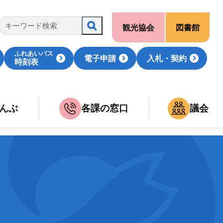
観光協会
図書館
ふれあいバス
電子申請
入札・契約
時刻表
んぶ
各課の窓口
議会