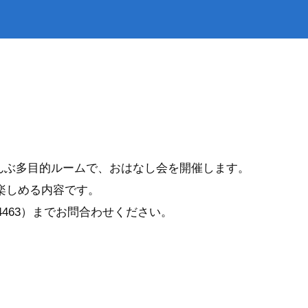
災
トップ
出・証明
下水道
。
なんぶ多目的ルームで、おはなし会を開催します。
楽しめる内容です。
4463）までお問合わせください。