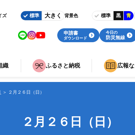
大きく
標準
標準
黒
青
イズ
背景色
今日の
申請書
防災無線
ダウンロード
組織
ふるさと納税
広報な
いて
族
組織・庁舎案内
婚・出産・介護・死亡
関連組織
月
＞
２月２６日（日）
事
職
２月２６日（日）