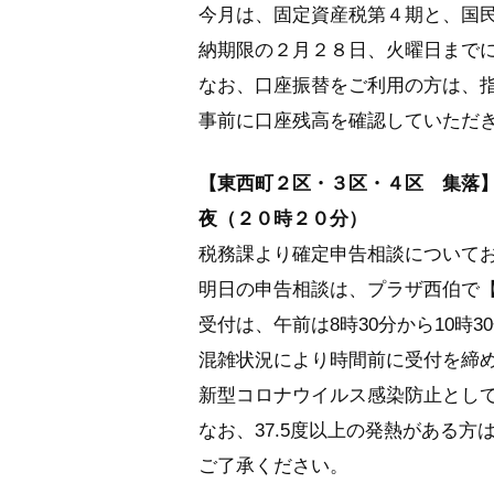
今月は、固定資産税第４期と、国
納期限の２月２８日、火曜日まで
なお、口座振替をご利用の方は、
事前に口座残高を確認していただ
【東西町２区・３区・４区 集落
夜（２０時２０分）
税務課より確定申告相談について
明日の申告相談は、プラザ西伯で
受付は、午前は8時30分から10時3
混雑状況により時間前に受付を締
新型コロナウイルス感染防止とし
なお、37.5度以上の発熱がある
ご了承ください。