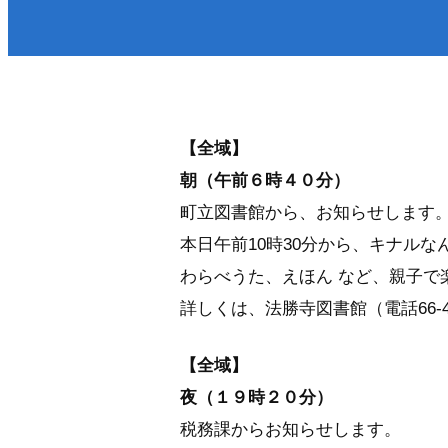
医療／健康／福祉
防
町政・組織
税金／保険／年金
届
環境・ゴミ
上
移住／定住／雇用
【全域】
朝（午前６時４０分）
町立図書館から、お知らせします
本日午前10時30分から、キナル
わらべうた、えほん など、親子で
詳しくは、法勝寺図書館（電話66-
くらし・手続きトップ
【全域】
夜（１９時２０分）
税務課からお知らせします。