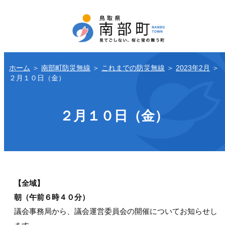
ホーム
＞
南部町防災無線
＞
これまでの防災無線
＞
2023年2月
＞
２月１０日（金）
２月１０日（金）
【全域】
朝（午前６時４０分）
議会事務局から、議会運営委員会の開催についてお知らせし