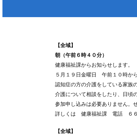
医療／健康／福祉
防
町政・組織
税金／保険／年金
届
環境・ゴミ
上
移住／定住／雇用
【全域】
朝（午前６時４０分）
健康福祉課からお知らせします。
５月１９日金曜日 午前１０時か
認知症の方の介護をしている家族
介護について相談をしたり、日頃
参加申し込みは必要ありません。
くらし・手続きトップ
詳しくは 健康福祉課 電話 ６
【全域】