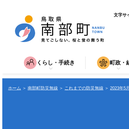
文字サ
くらし・手続き
町政・
子育て・教育
南部町につ
家
育児・入園・入学・教育
結婚・離
入札・契約
ホーム
＞
南部町防災無線
＞
これまでの防災無線
＞
2023年5
引越し
仕
転入・転居
就職・退