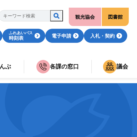
観光協会
図書館
ふれあいバス
電子申請
入札・契約
時刻表
んぶ
各課の窓口
議会