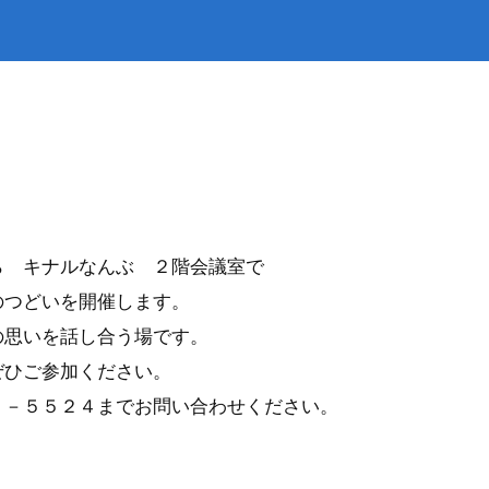
災
トップ
出・証明
下水道
ら キナルなんぶ ２階会議室で
のつどいを開催します。
の思いを話し合う場です。
ぜひご参加ください。
６－５５２４までお問い合わせください。