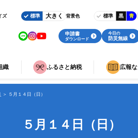
大きく
標準
標準
黒
青
イズ
背景色
今日の
申請書
防災無線
ダウンロード
組織
ふるさと納税
広報な
いて
族
組織・庁舎案内
婚・出産・介護・死亡
関連組織
月
＞
５月１４日（日）
事
職
５月１４日（日）