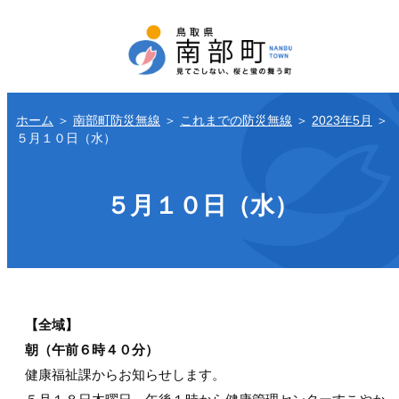
ホーム
＞
南部町防災無線
＞
これまでの防災無線
＞
2023年5月
＞
５月１０日（水）
５月１０日（水）
【全域】
朝（午前６時４０分）
健康福祉課からお知らせします。