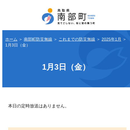
ホーム
＞
南部町防災無線
＞
これまでの防災無線
＞
2025年1月
＞
1月3日（金）
1月3日（金）
本日の定時放送はありません。