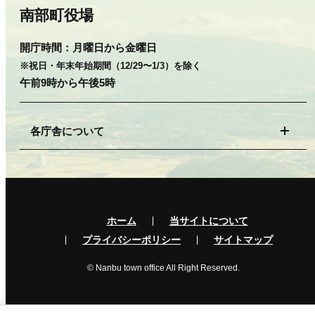
南部町役場
開庁時間：
月曜日から金曜日
※祝日・年末年始期間（12/29〜1/3）を除く
午前9時から午後5時
各庁舎について
ホーム
当サイトについて
プライバシーポリシー
サイトマップ
© Nanbu town office All Right Reserved.