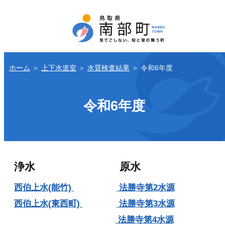
ホーム
＞
上下水道室
＞
水質検査結果
＞
令和6年度
令和6年度
浄水 原水
西伯上水(能竹)
法勝寺第2水源
西伯上水(東西町)
法勝寺第3水源
法勝寺第4水源