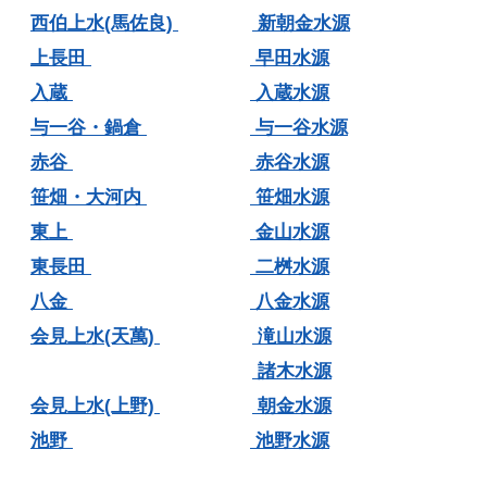
西伯上水(馬佐良)
新朝金水源
上長田
早田水源
入蔵
入蔵水源
与一谷・鍋倉
与一谷水源
赤谷
赤谷水源
笹畑・大河内
笹畑水源
東上
金山水源
東長田
二桝水源
八金
八金水源
会見上水(天萬)
滝山水源
諸木水源
会見上水(上野)
朝金水源
池野
池野水源