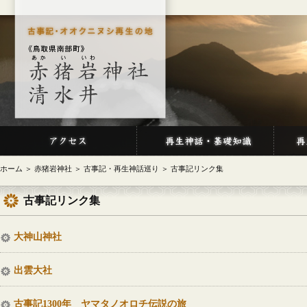
ホーム
＞
赤猪岩神社
＞
古事記・再生神話巡り
＞
古事記リンク集
古事記リンク集
大神山神社
出雲大社
古事記1300年 ヤマタノオロチ伝説の旅