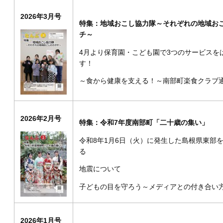
2026年3月号
特集：地域おこし協力隊～それぞれの地域お
チ～
4月より保育園・こども園で3つのサービスを
す！
～食から健康を支える！～南部町楽食クラブ
2026年2月号
特集：令和7年度南部町「二十歳の集い」
令和8年1月6日（火）に発生した島根県東部
る
地震について
子どもの目を守ろう～メディアとの付き合い
2026年1月号